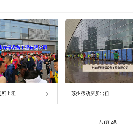
厕所出租
苏州移动厕所出租
共
页
条
1
2