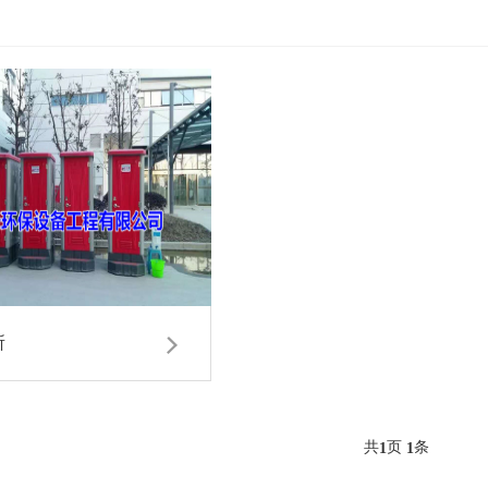
所
共
页
条
1
1