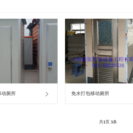
移动厕所
免水打包移动厕所
共
页
条
1
3