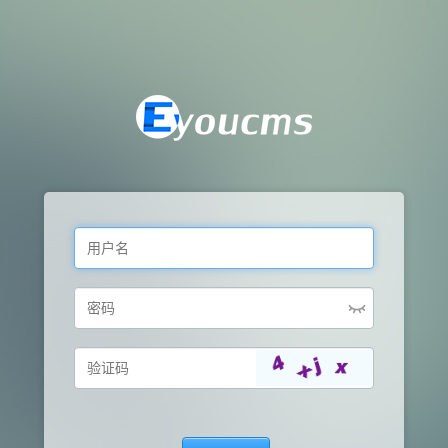
用
户
名
密
码